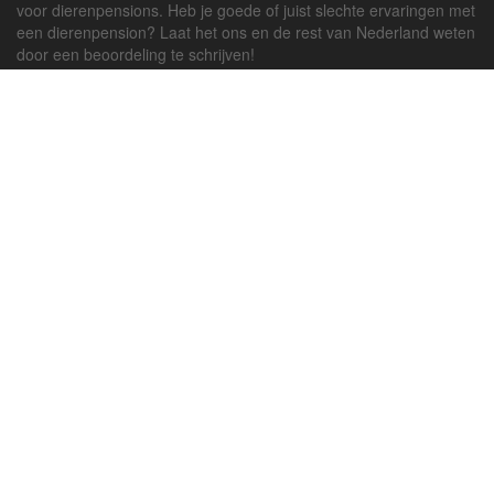
voor dierenpensions. Heb je goede of juist slechte ervaringen met
een dierenpension? Laat het ons en de rest van Nederland weten
door een beoordeling te schrijven!
Powered by
deJong-IT
Inloggen
Registreren
Veel gestelde vragen
API handleiding
Pension toevoegen
Contact
Twitter
Facebook
Algemene Voorwaarden