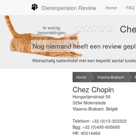
Dierenpension Review
Home
FAQ
Che
te
weinig
beoordelingen
Nog niemand heeft een review gepla
Kleinschalig kattenhotel met een beperkt aantal luxek
Home
Vlaams-Brabant
Chez Chopin
Hongarijenstraat 50
3294
Molenstede
Vlaams-Brabant
,
België
Telefoon:
+32 (0)13-323322
Bgg:
+32 (0)495-605695
HK:
40214464