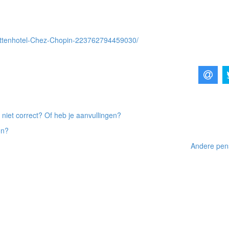
attenhotel-Chez-Chopin-223762794459030/
 niet correct? Of heb je aanvullingen?
on?
Andere pens