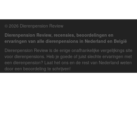
© 2026 Dierenpension Review
Dierenpension Review, recensies, beoordelingen en
ervaringen van alle dierenpensions in Nederland en België
Dierenpension Review is de enige onafhankelijke vergelijkings site
voor dierenpensions. Heb je goede of juist slechte ervaringen met
een dierenpension? Laat het ons en de rest van Nederland weten
door een beoordeling te schrijven!
Powered by
deJong-IT
Inloggen
Registreren
Veel gestelde vragen
API handleiding