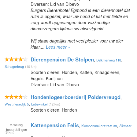
Diversen: Lid van Dibevo
Burgers Dierenhotel Egmond is een dierenhotel dat
ruim is opgezet, waar uw hond of kat met liefde en
zorg wordt opgevangen door vakkundige
dierverzorgers tijdens uw afwezigheid.
Wij staan dagelijks met veel plezier voor uw dier
klaar,...
Lees meer »
Dierenpension De Stolpen
,
,
Belkmerweg 118
Schagerbrug
(10 km)
Soorten dieren: Honden, Katten, Knaagdieren,
Vogels, Konijnen
Diversen: Lid van Dibevo
Hondenlogeerboerderij Poldervreugd
,
,
Westfriesedijk 5
Lutjewinkel
(12 km)
Soorten dieren: Honden
Kattenpension Felis
te
weinig
,
,
Klompenmakerstraat 38
Alkmaar
beoordelingen
(8 km)