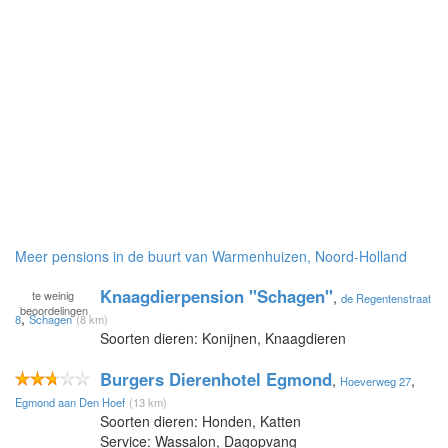
Meer pensions in de buurt van Warmenhuizen, Noord-Holland
Knaagdierpension "Schagen"
te
weinig
,
de Regentenstraat
beoordelingen
,
8
Schagen
(8 km)
Soorten dieren: Konijnen, Knaagdieren
Burgers Dierenhotel Egmond
,
,
Hoeverweg 27
Egmond aan Den Hoef
(13 km)
Soorten dieren: Honden, Katten
Service: Wassalon, Dagopvang