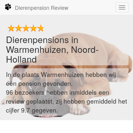
Dierenpension Review
Toggl
navig
Dierenpensions in
Warmenhuizen, Noord-
Holland
In de plaats Warmenhuizen hebben wij
één pension gevonden.
96
bezoekers hebben inmiddels een
review geplaatst, zij hebben gemiddeld het
cijfer 9.7 gegeven.