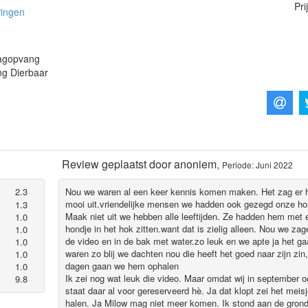
Pri
Pingen
Dagopvang
ing Dierbaar
Review geplaatst door
anoniem
,
Periode: Juni 2022
2.3
Nou we waren al een keer kennis komen maken. Het zag er h
mooi uit.vriendelijke mensen we hadden ook gezegd onze hon
1.3
Maak niet uit we hebben alle leeftijden. Ze hadden hem met e
1.0
hondje in het hok zitten.want dat is zielig alleen. Nou we z
1.0
de video en in de bak met water.zo leuk en we apte ja het ga
1.0
waren zo blij we dachten nou die heeft het goed naar zijn zin,
1.0
dagen gaan we hem ophalen
1.0
Ik zei nog wat leuk die video. Maar omdat wij in september o
9.8
staat daar al voor gereserveerd hè. Ja dat klopt zei het meis
halen. Ja Milow mag niet meer komen. Ik stond aan de grond