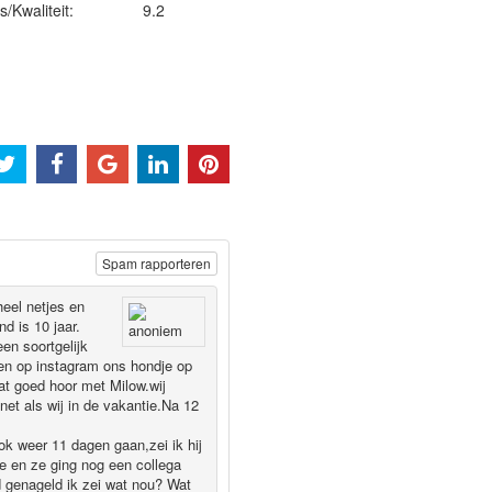
js/Kwaliteit:
9.2
Spam rapporteren
eel netjes en
d is 10 jaar.
en soortgelijk
agen op instagram ons hondje op
at goed hoor met Milow.wij
net als wij in de vakantie.Na 12
ok weer 11 dagen gaan,zei ik hij
je en ze ging nog een collega
 genageld ik zei wat nou? Wat