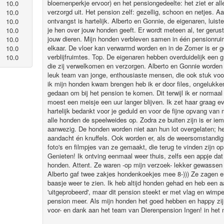
bloemenperkje ervoor) en het pensiongedeelte: het ziet er all
10.0
verzorgd uit. Het pension zelf: gezellig, schoon en netjes. A
10.0
ontvangst is hartelijk. Alberto en Gonnie, de eigenaren, luist
10.0
je hen over jouw honden geeft. Er wordt meteen al, ter gerus
10.0
jouw dieren. Mijn honden verbleven samen in één pensionrui
10.0
elkaar. De vloer kan verwarmd worden en in de Zomer is er ge
10.0
verblijfruimtes. Top. De eigenaren hebben overduidelijk een g
10.0
die zij verwelkomen en verzorgen. Alberto en Gonnie worden
leuk team van jonge, enthousiaste mensen, die ook stuk voor
ik mijn honden kwam brengen heb ik er door files, ongelukke
gedaan om bij het pension te komen. Dit terwijl ik er normaal
moest een meisje een uur langer blijven. Ik zet haar graag ev
hartelijk bedankt voor je geduld en voor de fijne opvang va
alle honden de speelweides op. Zodra ze buiten zijn is er ie
aanwezig. De honden worden niet aan hun lot overgelaten; het 
aandacht én knuffels. Ook worden er, als de weersomstandig
foto's en filmpjes van ze gemaakt, die terug te vinden zijn 
Genieten! Ik ontving eenmaal weer thuis, zelfs een appje dat
honden. Attent. Ze waren -op mijn verzoek- lekker gewassen
Alberto gaf twee zakjes hondenkoekjes mee 8-))) Ze zagen er
baasje weer te zien. Ik heb altijd honden gehad en heb een a
'uitgeprobeerd', maar dit pension steekt er met vlag en wimp
pension meer. Als mijn honden het goed hebben en happy zij
voor- en dank aan het team van Dierenpension Ingen! in het 