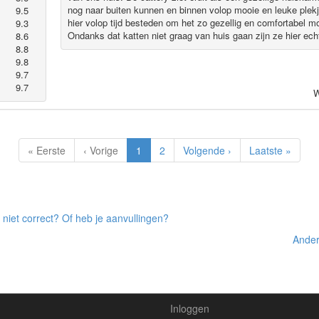
nog naar buiten kunnen en binnen volop mooie en leuke plekj
9.5
hier volop tijd besteden om het zo gezellig en comfortabel m
9.3
Ondanks dat katten niet graag van huis gaan zijn ze hier echt
8.6
8.8
9.8
9.7
9.7
W
« Eerste
‹ Vorige
1
2
Volgende ›
Laatste »
 niet correct? Of heb je aanvullingen?
Ander
Inloggen