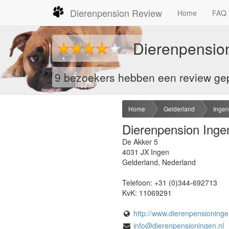
Dierenpension Review
Home
FAQ
Dierenpension
9 bezoekers hebben een review gep
Home
Gelderland
Ingen
Dierenpension Inge
De Akker 5
4031 JX
Ingen
Gelderland
,
Nederland
Telefoon:
+31 (0)344-692713
KvK:
11069291
http://www.dierenpensioninge
info@dierenpensioningen.nl