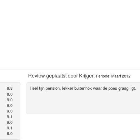
Review geplaatst door
Krijger
,
Periode: Maart 2012
8.8
Heel fijn pension, lekker buitenhok waar de poes graag ligt.
8.0
9.0
9.0
9.0
9.1
9.0
9.1
8.0