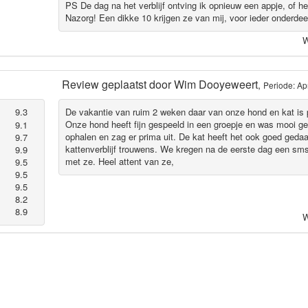
PS De dag na het verblijf ontving ik opnieuw een appje, of h
Nazorg! Een dikke 10 krijgen ze van mij, voor ieder onderdee
W
Review geplaatst door
Wim Dooyeweert
,
Periode: Ap
9.3
De vakantie van ruim 2 weken daar van onze hond en kat is 
Onze hond heeft fijn gespeeld in een groepje en was mooi ge
9.1
ophalen en zag er prima uit. De kat heeft het ook goed geda
9.7
kattenverblijf trouwens. We kregen na de eerste dag een sms
9.9
met ze. Heel attent van ze,
9.5
9.5
9.5
8.2
8.9
W