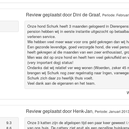
Review geplaatst door
Dini de Graaf
,
Periode: Februar
Onze hond Schurk heeft 3 maanden gelogeerd in Dierenpensi
pension hebben wij in eerste instantie uitgezocht op betaalb
verlenen service.
We hebben veel meer waar voor ons geld gekregen dan wij 
Een gezonde levendige, goed verzorgde hond, die veel perso
heeft gekregen al die maanden van een zeer enthousiast, gr
Men was dol op onze hond en heeft hem veel geknuffeld en ve
(very important dog) status!
Ondanks dat wij relatief ver weg wonen (Woerden, zeker 45 mi
brengen wij Schurk nog zeer regelmatig naar Ingen, vanweg
Schurk zich daar zo heerlijk thuis voelt.
Veel dank aan de eigenaren en het team.
W
Review geplaatst door
Henk-Jan
,
Periode: Januari 201
9.3
Onze 3 katten zijn de afgelopen tijd een paar keer geweest 
van ons huis. De cattery ziet eruit als een gezellige huiska
8.6