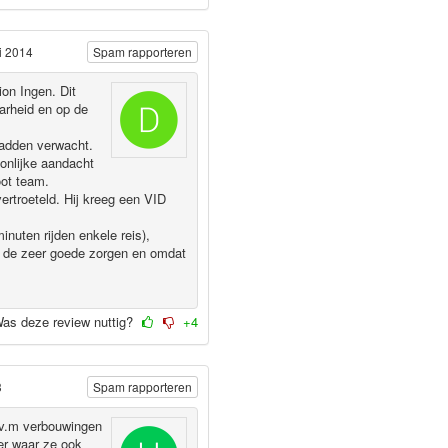
i 2014
Spam rapporteren
on Ingen. Dit
aarheid en op de
hadden verwacht.
onlijke aandacht
oot team.
rtroeteld. Hij kreeg een VID
nuten rijden enkele reis),
e de zeer goede zorgen en omdat
as deze review nuttig?
+4
3
Spam rapporteren
i.v.m verbouwingen
mer waar ze ook