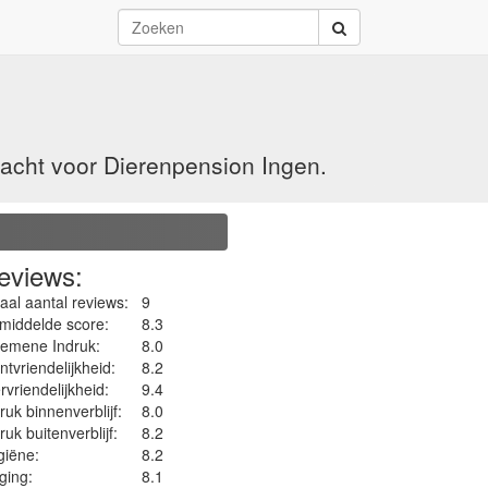
acht voor Dierenpension Ingen.
eviews:
aal aantal reviews:
9
middelde score:
8.3
gemene Indruk:
8.0
ntvriendelijkheid:
8.2
rvriendelijkheid:
9.4
ruk binnenverblijf:
8.0
ruk buitenverblijf:
8.2
iëne‎:
8.2
ging:
8.1