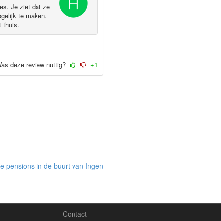
es. Je ziet dat ze
ogelijk te maken.
 thuis.
as deze review nuttig?
+1
e pensions in de buurt van Ingen
Contact