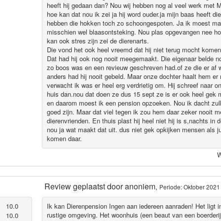
heeft hij gedaan dan? Nou wij hebben nog al veel werk met Mil
hoe kan dat nou ik zei ja hij word ouder.ja mijn baas heeft di
hebben die hokken toch zo schoongespoten. Ja ik moest maa
misschien wel blaasontsteking. Nou plas opgevangen nee ho
kan ook stres zijn zei de dierenarts.
Die vond het ook heel vreemd dat hij niet terug mocht komen
Dat had hij ook nog nooit meegemaakt. Die eigenaar belde 
zo boos was en een revieuw geschreven had.of ze die er af 
anders had hij nooit gebeld. Maar onze dochter haalt hem er ni
verwacht ik was er heel erg verdrietig om. Hij schreef naar 
huis dan.nou dat doen ze dus 15 sept ze is er ook heel gek 
en daarom moest ik een pension opzoeken. Nou ik dacht zul
goed zijn. Maar dat viel tegen ik zou hem daar zeker nooit m
dierenvrienden. En thuis plast hij heel niet hij is s,nachts i
nou ja wat maakt dat uit. dus niet gek opkijken mensen als ju
komen daar.
W
Review geplaatst door
anoniem
,
Periode: Oktober 2021
10.0
Ik kan Dierenpension Ingen aan iedereen aanraden! Het ligt 
rustige omgeving. Het woonhuis (een beaut van een boerderij 
10.0