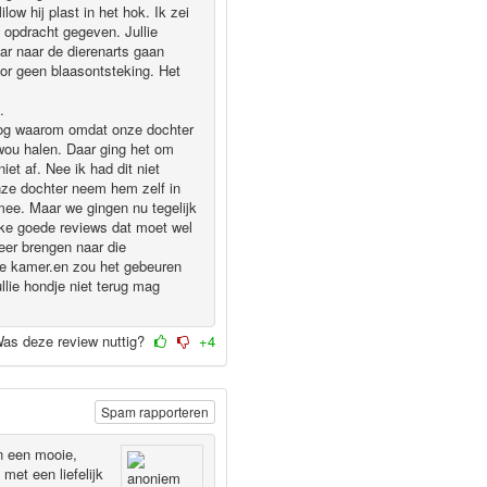
ow hij plast in het hok. Ik zei
e opdracht gegeven. Jullie
r naar de dierenarts gaan
or geen blaasontsteking. Het
.
nog waarom omdat onze dochter
wou halen. Daar ging het om
et af. Nee ik had dit niet
onze dochter neem hem zelf in
mee. Maar we gingen nu tegelijk
ke goede reviews dat moet wel
eer brengen naar die
n de kamer.en zou het gebeuren
llie hondje niet terug mag
as deze review nuttig?
+4
Spam rapporteren
in een mooie,
met een liefelijk