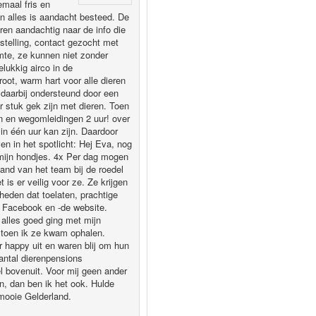
emaal fris en
an alles is aandacht besteed. De
eren aandachtig naar de info die
tstelling, contact gezocht met
mte, ze kunnen niet zonder
lukkig airco in de
root, warm hart voor alle dieren
 daarbij ondersteund door een
 stuk gek zijn met dieren. Toen
n en wegomleidingen 2 uur! over
 in één uur kan zijn. Daardoor
en in het spotlicht: Hej Eva, nog
n mijn hondjes. 4x Per dag mogen
mand van het team bij de roedel
is er veilig voor ze. Ze krijgen
heden dat toelaten, prachtige
op Facebook en -de website.
 alles goed ging met mijn
 toen ik ze kwam ophalen.
 happy uit en waren blij om hun
antal dierenpensions
el bovenuit. Voor mij geen ander
n, dan ben ik het ook. Hulde
mooie Gelderland.