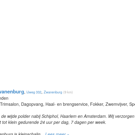
wanenburg
,
,
IJweg 332
Zwanenburg
(9 km)
onden
 Trimsalon, Dagopvang, Haal- en brengservice, Fokker, Zwemvijver, Sp
in de wijde polder nabij Schiphol, Haarlem en Amsterdam. Wij verzorg
t tot klein gedurende 24 uur per dag, 7 dagen per week.
burg is kleinschalig...
Lees meer »