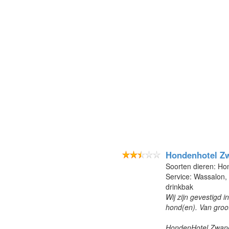
Hondenhotel Z
Soorten dieren: H
Service: Wassalon,
drinkbak
Wij zijn gevestigd 
hond(en). Van groo
HondenHotel Zwanen