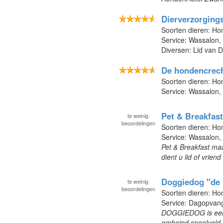
Dierverzorging
Soorten dieren: Ho
Service: Wassalon,
Diversen: Lid van D
De hondencrec
Soorten dieren: H
Service: Wassalon,
Pet & Breakfast
te
weinig
beoordelingen
Soorten dieren: Ho
Service: Wassalon, 
Pet & Breakfast ma
dient u lid of vrie
Doggiedog "de
te
weinig
beoordelingen
Soorten dieren: H
Service: Dagopvang
DOGGIEDOG is een 
omheind speelveld, 