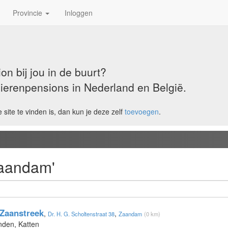
Provincie
Inloggen
n bij jou in de buurt?
ierenpensions in Nederland en België‎.
 site te vinden is, dan kun je deze zelf
toevoegen
.
Zaandam'
Zaanstreek
,
,
Dr. H. G. Scholtenstraat 38
Zaandam
(0 km)
nden, Katten