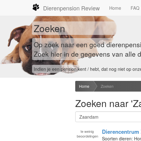
Dierenpension Review
Home
FAQ
Zoeken
Op zoek naar een goed dierenpensio
Zoek hier in de gegevens van alle d
Indien je een pension kent / hebt, dat nog niet op onze
Home
Zoeken
Zoeken naar '
Dierencentrum 
te
weinig
beoordelingen
Soorten dieren: Ho