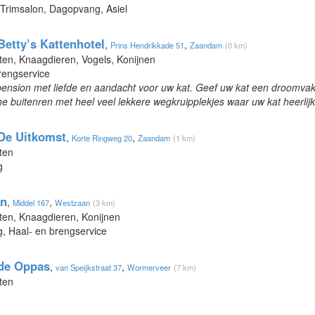
 Trimsalon, Dagopvang, Asiel
Betty’s Kattenhotel
,
,
Prins Hendrikkade 51
Zaandam
(0 km)
ten, Knaagdieren, Vogels, Konijnen
rengservice
npension met liefde en aandacht voor uw kat. Geef uw kat een droomvak
me buitenren met heel veel lekkere wegkruipplekjes waar uw kat heerlij
De Uitkomst
,
,
Korte Ringweg 20
Zaandam
(1 km)
ten
g
nn
,
,
Middel 167
Westzaan
(3 km)
tten, Knaagdieren, Konijnen
, Haal- en brengservice
 de Oppas
,
,
van Speijkstraat 37
Wormerveer
(7 km)
ten