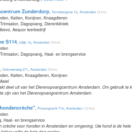
scentrum Zunderdorp
,
,
Termietergouw 12
Amsterdam
(9 km)
nden, Katten, Konijnen, Knaagdieren
 Trimsalon, Dagopvang, Dierenkliniek
ibevo, Aequor leerbedrijf
he S114
,
,
IJdijk 10
Amsterdam
(9 km)
onden
 Trimsalon, Dagopvang, Haal- en brengservice
,
,
Ookmeerweg 271
Amsterdam
(9 km)
nden, Katten, Knaagdieren, Konijnen
Asiel
akt deel uit van het Dierenopvangcentrum Amsterdam. Om gebruik te
nd te zijn van het Dierenopvangcentrum Amsterdam.
 hondencrèche"
,
,
Prinsengracht 714
Amsterdam
(10 km)
onden
, Haal- en brengservice
crèche voor honden in Amsterdam en omgeving. Uw hond is de hele 
lekker veilig de hele dag spelen.