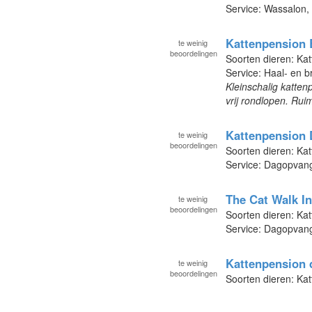
Service: Wassalon,
Kattenpension 
te
weinig
beoordelingen
Soorten dieren: Kat
Service: Haal- en b
Kleinschalig katte
vrij rondlopen. Rui
Kattenpension 
te
weinig
beoordelingen
Soorten dieren: Kat
Service: Dagopvan
The Cat Walk I
te
weinig
beoordelingen
Soorten dieren: Ka
Service: Dagopvang
Kattenpension
te
weinig
beoordelingen
Soorten dieren: Kat