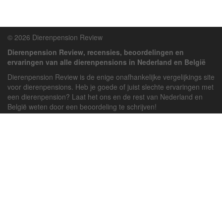
© 2026 Dierenpension Review
Dierenpension Review, recensies, beoordelingen en
ervaringen van alle dierenpensions in Nederland en België
Dierenpension Review is de enige onafhankelijke vergelijkings site
voor dierenpensions. Heb je goede of juist slechte ervaringen met
een dierenpension? Laat het ons en de rest van Nederland en
België weten door een beoordeling te schrijven!
Powered by
deJong-IT
Inloggen
Registreren
Veel gestelde vragen
API handleiding