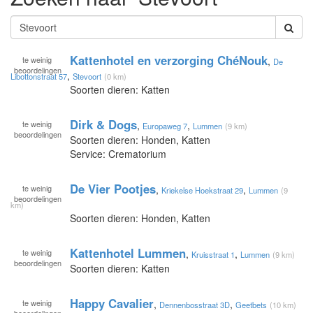
Kattenhotel en verzorging ChéNouk
te
weinig
,
De
beoordelingen
,
Libottonstraat 57
Stevoort
(0 km)
Soorten dieren: Katten
Dirk & Dogs
te
weinig
,
,
Europaweg 7
Lummen
(9 km)
beoordelingen
Soorten dieren: Honden, Katten
Service: Crematorium
De Vier Pootjes
te
weinig
,
,
Kriekelse Hoekstraat 29
Lummen
(9
beoordelingen
km)
Soorten dieren: Honden, Katten
Kattenhotel Lummen
te
weinig
,
,
Kruisstraat 1
Lummen
(9 km)
beoordelingen
Soorten dieren: Katten
Happy Cavalier
te
weinig
,
,
Dennenbosstraat 3D
Geetbets
(10 km)
beoordelingen