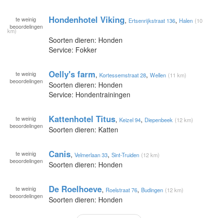
Hondenhotel Viking
te
weinig
,
,
Ertsenrijkstraat 136
Halen
(10
beoordelingen
km)
Soorten dieren: Honden
Service: Fokker
Oelly's farm
te
weinig
,
,
Kortessemstraat 28
Wellen
(11 km)
beoordelingen
Soorten dieren: Honden
Service: Hondentrainingen
Kattenhotel Titus
te
weinig
,
,
Keizel 94
Diepenbeek
(12 km)
beoordelingen
Soorten dieren: Katten
Canis
te
weinig
,
,
Velmerlaan 33
Sint-Truiden
(12 km)
beoordelingen
Soorten dieren: Honden
De Roelhoeve
te
weinig
,
,
Roelstraat 76
Budingen
(12 km)
beoordelingen
Soorten dieren: Honden