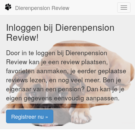
Dierenpension Review
Toggl
navig
Inloggen bij Dierenpension
Review!
Door in te loggen bij Dierenpension
Review kan je een review plaatsen,
favorieten aanmaken, je eerder geplaatse
reviews lezen, en nog veel meer. Ben je
eigenaar van een pension? Dan kan je je
eigen gegevens eenvoudig aanpassen.
Registreer nu »