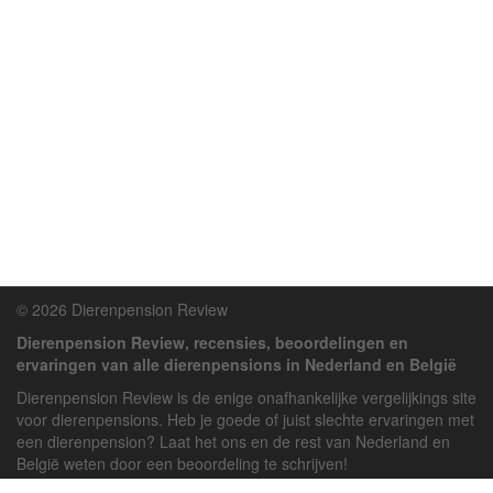
© 2026 Dierenpension Review
Dierenpension Review, recensies, beoordelingen en
ervaringen van alle dierenpensions in Nederland en België
Dierenpension Review is de enige onafhankelijke vergelijkings site
voor dierenpensions. Heb je goede of juist slechte ervaringen met
een dierenpension? Laat het ons en de rest van Nederland en
België weten door een beoordeling te schrijven!