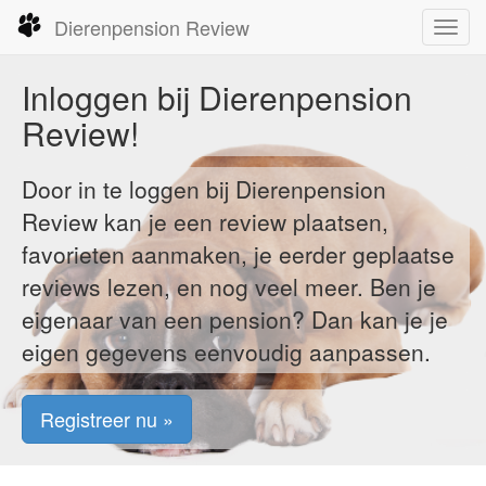
Dierenpension Review
Toggl
navig
Inloggen bij Dierenpension
Review!
Door in te loggen bij Dierenpension
Review kan je een review plaatsen,
favorieten aanmaken, je eerder geplaatse
reviews lezen, en nog veel meer. Ben je
eigenaar van een pension? Dan kan je je
eigen gegevens eenvoudig aanpassen.
Registreer nu »