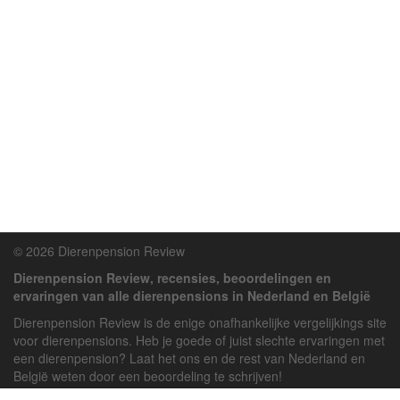
© 2026 Dierenpension Review
Dierenpension Review, recensies, beoordelingen en
ervaringen van alle dierenpensions in Nederland en België
Dierenpension Review is de enige onafhankelijke vergelijkings site
voor dierenpensions. Heb je goede of juist slechte ervaringen met
een dierenpension? Laat het ons en de rest van Nederland en
België weten door een beoordeling te schrijven!