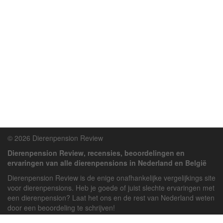
© 2026 Dierenpension Review
Dierenpension Review, recensies, beoordelingen en
ervaringen van alle dierenpensions in Nederland en België
Dierenpension Review is de enige onafhankelijke vergelijkings site
voor dierenpensions. Heb je goede of juist slechte ervaringen met
een dierenpension? Laat het ons en de rest van Nederland weten
door een beoordeling te schrijven!
Powered by
deJong-IT