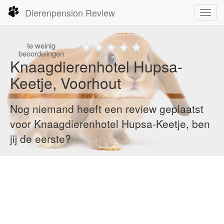
Dierenpension Review
Toggl
navig
te
weinig
beoordelingen
Knaagdierenhotel Hupsa-
Keetje, Voorhout
Nog niemand heeft een review geplaatst
voor Knaagdierenhotel Hupsa-Keetje, ben
jij de eerste?