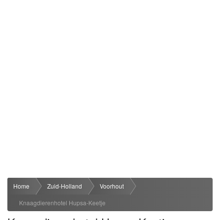
Home
Zuid-Holland
Voorhout
Knaagdierenhotel Hupsa-Keetje