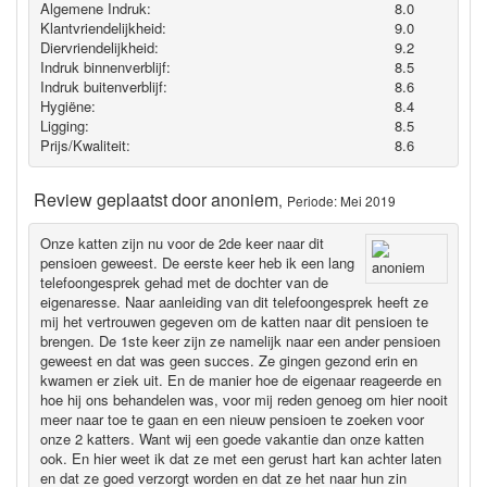
Algemene Indruk:
8.0
Klantvriendelijkheid:
9.0
Diervriendelijkheid:
9.2
Indruk binnenverblijf:
8.5
Indruk buitenverblijf:
8.6
Hygiëne‎:
8.4
Ligging:
8.5
Prijs/Kwaliteit:
8.6
Review geplaatst door
anoniem
,
Periode: Mei 2019
Onze katten zijn nu voor de 2de keer naar dit
pensioen geweest. De eerste keer heb ik een lang
telefoongesprek gehad met de dochter van de
eigenaresse. Naar aanleiding van dit telefoongesprek heeft ze
mij het vertrouwen gegeven om de katten naar dit pensioen te
brengen. De 1ste keer zijn ze namelijk naar een ander pensioen
geweest en dat was geen succes. Ze gingen gezond erin en
kwamen er ziek uit. En de manier hoe de eigenaar reageerde en
hoe hij ons behandelen was, voor mij reden genoeg om hier nooit
meer naar toe te gaan en een nieuw pensioen te zoeken voor
onze 2 katters. Want wij een goede vakantie dan onze katten
ook. En hier weet ik dat ze met een gerust hart kan achter laten
en dat ze goed verzorgt worden en dat ze het naar hun zin