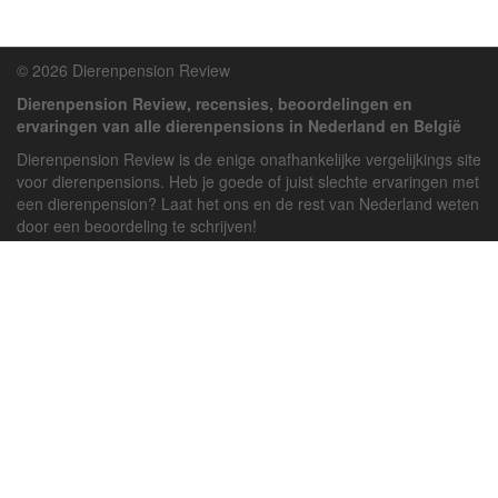
© 2026 Dierenpension Review
Dierenpension Review, recensies, beoordelingen en
ervaringen van alle dierenpensions in Nederland en België
Dierenpension Review is de enige onafhankelijke vergelijkings site
voor dierenpensions. Heb je goede of juist slechte ervaringen met
een dierenpension? Laat het ons en de rest van Nederland weten
door een beoordeling te schrijven!
Powered by
deJong-IT
Inloggen
Registreren
Veel gestelde vragen
API handleiding
Pension toevoegen