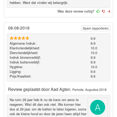
hebben. Want dat vinden wij belangrijk.
Was deze review nuttig?
-4
08-08-2018
Spam rapporteren
9.9
Algemene Indruk:
9.9
Klantvriendelijkheid:
10.0
Diervriendelijkheid:
10.0
Indruk binnenverblijf:
9.9
Indruk buitenverblijf:
9.9
Hygiëne‎:
10.0
Ligging:
9.6
Prijs/Kwaliteit:
9.6
Review geplaatst door
Aad Agten
,
Periode: Augustus 2018
Na ruim 29 jaar heb ik nu de kans om eens te
reageren. Wist dit dan ook niet. We komen hier
dus al 29 jaar, om de katten te laten logeren, soms
ook de kleine hond en door de jaren heen altijd hier