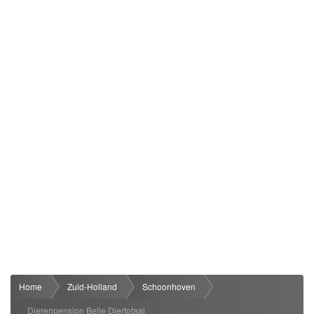
Home
Zuid-Holland
Schoonhoven
Dierenpension Belle Diertotaal