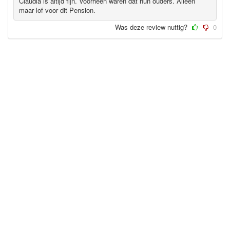
Claudia is altijd fijn. Voorheen waren dat hun ouders. Alléén
maar lof voor dit Pension.
Was deze review nuttig?
0