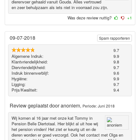
dierenvoer gehaald vanuit Gouda. Alles vertrouwd
en zeer behulpzaam als iets niet in voorraad zou zijn.
Was deze review nuttig?
+1
09-07-2018
Spam rapporteren
9.7
Algemene Indruk:
9.9
Klantvriendelijkheid:
9.8
Diervriendelijkheid:
9.7
Indruk binnenverblijf:
9.6
Hygiëne‎:
9.9
Ligging:
9.7
Prijs/Kwaliteit:
9.4
Review geplaatst door
anoniem
,
Periode: Juni 2018
Wij komen al 16 jaar met onze kat Tommy in
Pension Belle Diertotaal. Hier blijkt al uit hoe wij
het pension vinden! Het ziet er keurig uit en de
dieren worden er goed verzorgd. Ook het contact met Olga en