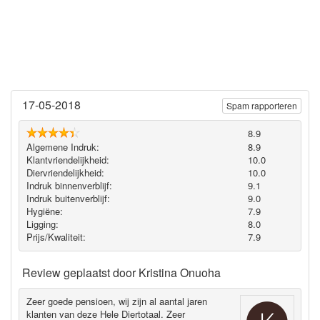
17-05-2018
Spam rapporteren
8.9
Algemene Indruk:
8.9
Klantvriendelijkheid:
10.0
Diervriendelijkheid:
10.0
Indruk binnenverblijf:
9.1
Indruk buitenverblijf:
9.0
Hygiëne‎:
7.9
Ligging:
8.0
Prijs/Kwaliteit:
7.9
Review geplaatst door
Kristina Onuoha
Zeer goede pensioen, wij zijn al aantal jaren
klanten van deze Hele Diertotaal. Zeer