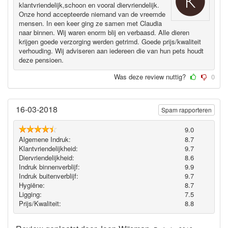
klantvriendelijk,schoon en vooral diervriendelijk.
Onze hond accepteerde niemand van de vreemde
mensen. In een keer ging ze samen met Claudia
naar binnen. Wij waren enorm blij en verbaasd. Alle dieren
krijgen goede verzorging werden getrimd. Goede prijs/kwaliteit
verhouding. Wij adviseren aan iedereen die van hun pets houdt
deze pensioen.
Was deze review nuttig?
0
16-03-2018
Spam rapporteren
9.0
Algemene Indruk:
8.7
Klantvriendelijkheid:
9.7
Diervriendelijkheid:
8.6
Indruk binnenverblijf:
9.9
Indruk buitenverblijf:
9.7
Hygiëne‎:
8.7
Ligging:
7.5
Prijs/Kwaliteit:
8.8