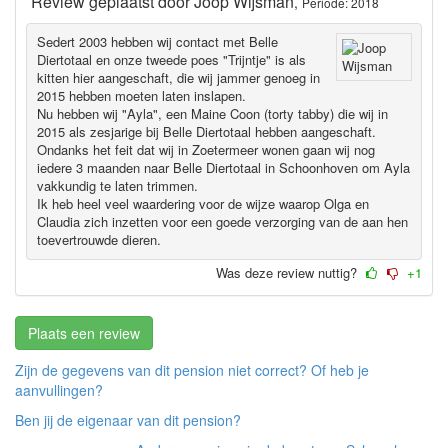
Review geplaatst door
Joop Wijsman
,
Periode: 2018
Sedert 2003 hebben wij contact met Belle
Diertotaal en onze tweede poes "Trijntje" is als
kitten hier aangeschaft, die wij jammer genoeg in
2015 hebben moeten laten inslapen.
Nu hebben wij "Ayla", een Maine Coon (torty tabby) die wij in
2015 als zesjarige bij Belle Diertotaal hebben aangeschaft.
Ondanks het feit dat wij in Zoetermeer wonen gaan wij nog
iedere 3 maanden naar Belle Diertotaal in Schoonhoven om Ayla
vakkundig te laten trimmen.
Ik heb heel veel waardering voor de wijze waarop Olga en
Claudia zich inzetten voor een goede verzorging van de aan hen
toevertrouwde dieren.
Was deze review nuttig?
+1
Plaats een review
Zijn de gegevens van dit pension niet correct? Of heb je
aanvullingen?
Ben jij de eigenaar van dit pension?