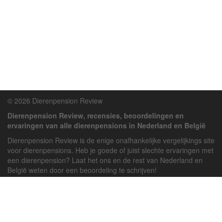
© 2026 Dierenpension Review
Dierenpension Review, recensies, beoordelingen en
ervaringen van alle dierenpensions in Nederland en België
Dierenpension Review is de enige onafhankelijke vergelijkings site
voor dierenpensions. Heb je goede of juist slechte ervaringen met
een dierenpension? Laat het ons en de rest van Nederland en
België weten door een beoordeling te schrijven!
Powered by
deJong-IT