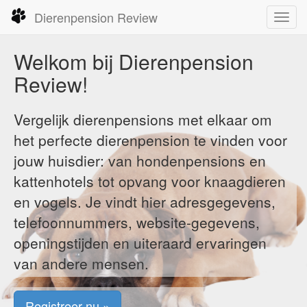
Dierenpension Review
Toggl
navig
Welkom bij Dierenpension
Review!
Vergelijk dierenpensions met elkaar om
het perfecte dierenpension te vinden voor
jouw huisdier: van hondenpensions en
kattenhotels tot opvang voor knaagdieren
en vogels. Je vindt hier adresgegevens,
telefoonnummers, website-gegevens,
openingstijden en uiteraard ervaringen
van andere mensen.
Registreer nu »