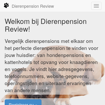
Dierenpension Review
Toggl
navig
Welkom bij Dierenpension
Review!
Vergelijk dierenpensions met elkaar om
het perfecte dierenpension te vinden voor
jouw huisdier: van hondenpensions en
kattenhotels tot opvang voor knaagdieren
en vogels. Je vindt hier adresgegevens,
telefoonnummers, website-gegevens,
openingstijden en uiteraard ervaringen
van andere mensen.
Registreer nu »