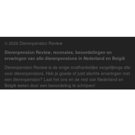
© 2026 Dierenpension Review
Dierenpension Review, recensies, beoordelingen en
ervaringen van alle dierenpensions in Nederland en België
Dierenpension Review is de enige onafhankelijke vergelijkings site
voor dierenpensions. Heb je goede of juist slechte ervaringen met
een dierenpension? Laat het ons en de rest van Nederland en
België weten door een beoordeling te schrijven!
Powered by
deJong-IT
Inloggen
Registreren