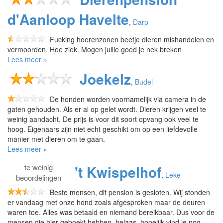
d'Aanloop Havelte
,
Darp
Fucking hoerenzonen beetje dieren mishandelen en
vermoorden. Hoe ziek. Mogen jullie goed je nek breken
Lees meer »
Joekelz
,
Budel
De honden worden voornamelijk via camera in de
gaten gehouden. Als er al op gelet wordt. Dieren krijgen veel te
weinig aandacht. De prijs is voor dit soort opvang ook veel te
hoog. Eigenaars zijn niet echt geschikt om op een liefdevolle
manier met dieren om te gaan.
Lees meer »
te
weinig
't Kwispelhof
,
Leke
beoordelingen
Beste mensen, dit pension is gesloten. Wij stonden
er vandaag met onze hond zoals afgesproken maar de deuren
waren toe. Alles was betaald en niemand bereikbaar. Dus voor de
mensen die hier geboekt hebben, helaas, hopelijk vind je nog